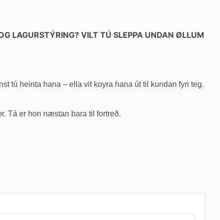
OG LAGURSTÝRING? VILT TÚ SLEPPA UNDAN ØLLUM
st tú heinta hana – ella vit koyra hana út til kundan fyri teg.
. Tá er hon næstan bara til fortreð.