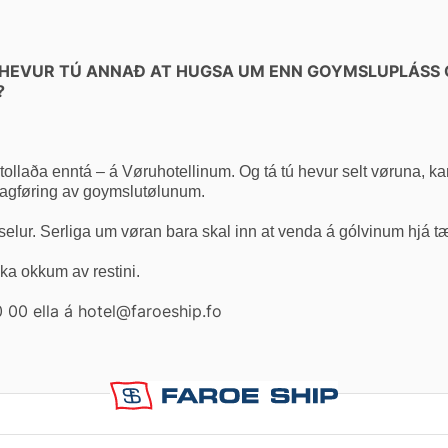
? HEVUR TÚ ANNAÐ AT HUGSA UM ENN GOYMSLUPLÁSS 
?
ótollaða enntá – á Vøruhotellinum.
Og tá tú hevur selt vøruna, kan
g dagføring av goymslutølunum.
 selur. Serliga um vøran bara skal inn at venda á gólvinum hjá tær
aka okkum av restini.
0 00 ella á hotel@faroeship.fo