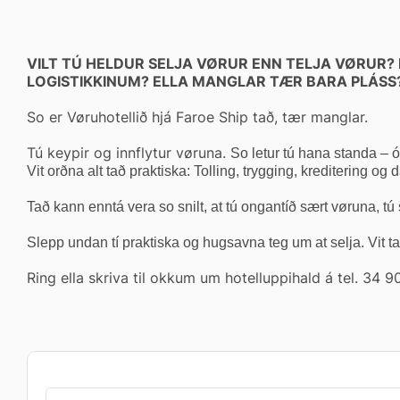
VILT TÚ HELDUR SELJA VØRUR ENN TELJA VØRUR
LOGISTIKKINUM? ELLA MANGLAR TÆR BARA PLÁSS
So er Vøruhotellið hjá Faroe Ship tað, tær manglar.
Tú keypir og innflytur vøruna.
So letur tú hana standa – 
Vit orðna alt tað praktiska: Tolling, trygging, kreditering o
Tað kann enntá vera so snilt, at tú ongantíð sært vøruna, tú
Slepp undan tí praktiska og hugsavna teg um at selja. Vit t
Ring ella skriva til okkum um hotelluppihald á tel. 34 9